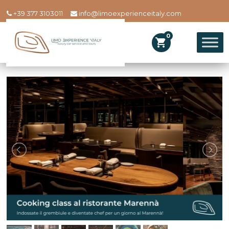
+39 377 3103011
info@limoexperienceitaly.com
0
shopping_cart