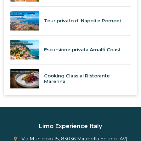
Tour privato di Napoli e Pompei
Escursione privata Amalfi Coast
Cooking Class al Ristorante
Marennà
Limo Experience Italy
Via Municipio 15, 83036 Mirabella Eclano (AV)
place