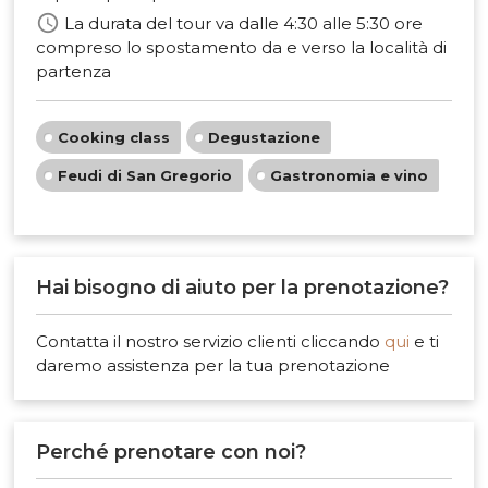
schedule
La durata del tour va dalle 4:30 alle 5:30 ore
compreso lo spostamento da e verso la località di
partenza
Cooking class
Degustazione
Feudi di San Gregorio
Gastronomia e vino
Hai bisogno di aiuto per la prenotazione?
Contatta il nostro servizio clienti cliccando
qui
e ti
daremo assistenza per la tua prenotazione
Perché prenotare con noi?