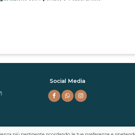
Social Media
V)
perienza più pertinente ricordando le tue preferenze e ripetend