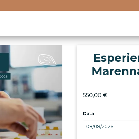
Esperie
Marenna
550,00
€
Data