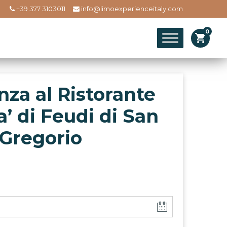
+39 377 3103011
info@limoexperienceitaly.com
0
shopping_cart
nza al Ristorante
’ di Feudi di San
Gregorio