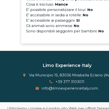
Cosa è escluso:
Mance
E’ possibile personalizzare il tour:
No
E’ accessibile in sedia a rotelle:
No
E’ accessibile ai passeggini:
Si
Gli animali sono ammessi:
No
Sono disponibili seggiolini per bambini:
No
Limo Experience Italy
Via Municipio 15, 83036 Mirabella Eclano (A
place
+39 377 3103011
call
info@limoexperienceitaly.com
email
Utilizziamo i cookie sul nostro sito Web per offrirti l'es