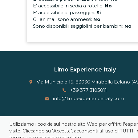
E’ accessibile in sedia a rotelle:
No
E’ accessibile ai passeggini:
Si
Gli animali sono ammessi:
No
Sono disponibili seggiolini per bambini:
No
Limo Experience Italy
Via Municipio 15, 83036 Mirabella Eclano (A
place
+39 377 3103011
call
info@limoexperienceitaly.com
email
Utilizziamo i cookie sul nostro sito Web per offrirti l'es
visite. Cliccando su "Accetta", acconsenti all'uso di TUTTI i
fornire un consenso controllato.