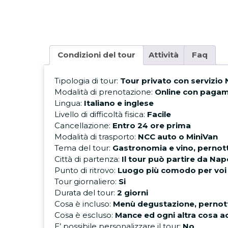
Condizioni del tour
Attività
Faq
Tipologia di tour:
Tour privato con servizio 
Modalità di prenotazione:
Online con pagam
Lingua:
Italiano e inglese
Livello di difficoltà fisica:
Facile
Cancellazione:
Entro 24 ore prima
Modalità di trasporto:
NCC auto o MiniVan
Tema del tour:
Gastronomia e vino, perno
Città di partenza:
Il tour può partire da Nap
Punto di ritrovo:
Luogo più comodo per voi
Tour giornaliero:
Si
Durata del tour:
2 giorni
Cosa è incluso:
Menù degustazione, pernott
Cosa è escluso:
Mance ed ogni altra cosa ac
E’ possibile personalizzare il tour:
No