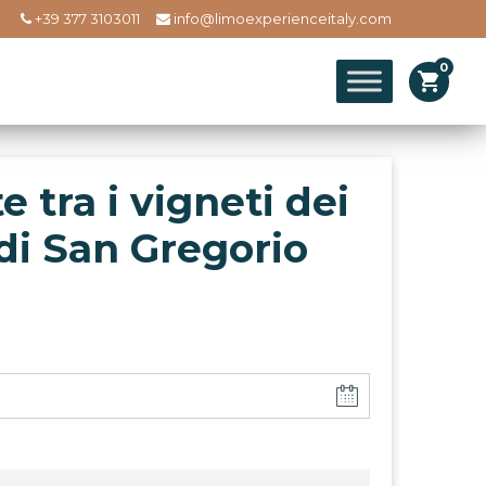
+39 377 3103011
info@limoexperienceitaly.com
0
shopping_cart
 tra i vigneti dei
di San Gregorio