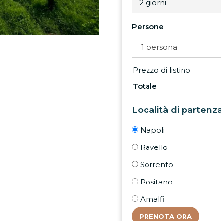
2 giorni
Persone
1 persona
Prezzo di listino
Totale
Località di partenza
Napoli
Ravello
Sorrento
Positano
Amalfi
PRENOTA ORA